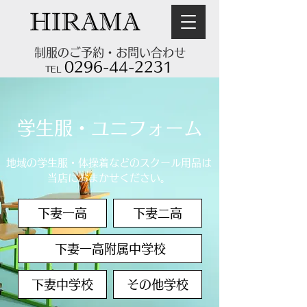
制服のご予約・お問い合わせ
0296-44-2231
TEL
学生服・ユニフォーム
地域の学生服・体操着などのスクール用品は
当店におまかせください。
下妻一高
下妻二高
下妻一高附属中学校
下妻中学校
その他学校