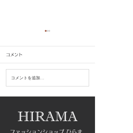
年末年始営業のお知らせ
下妻中学校制服
りました！
１２月２９日 営業 １２月
コメント
３０日 １６時まで １２月
小学校卒業
３１日〜１月３日 お休み
採寸期間 女子 
１月 ４日 営業開始 と
㈪ま
コメントを追加…
なります。 来年もどうぞよ
男子 1月25日㈰
ろしくお願い致します。
祝日はご予約がお
す。 ご不明な点
したら、お気軽に
さい。
ファッションショップ ひらま