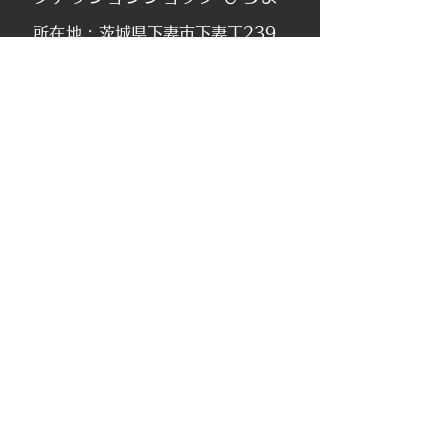
所在地 :
茨城県下妻市下妻丁239
TEL：
0296-44-2231
Email：
hirama@fs-hirama.com
営業時間：9:30〜19:00
​定休日：火曜日
(3月は営業）